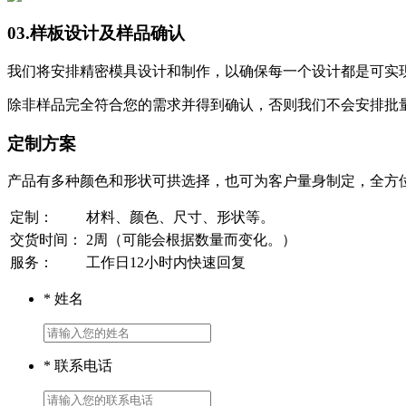
03.
样板设计及样品确认
我们将安排精密模具设计和制作，以确保每一个设计都是可实
除非样品完全符合您的需求并得到确认，否则我们不会安排批
定制方案
产品有多种颜色和形状可拱选择，也可为客户量身制定，全方
定制：
材料、颜色、尺寸、形状等。
交货时间：
2周（可能会根据数量而变化。）
服务：
工作日12小时内快速回复
*
姓名
*
联系电话