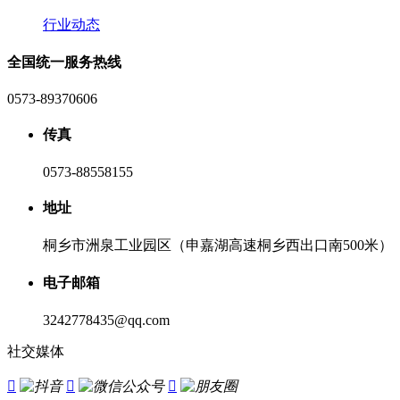
行业动态
全国统一服务热线
0573-89370606
传真
0573-88558155
地址
桐乡市洲泉工业园区（申嘉湖高速桐乡西出口南500米）
电子邮箱
3242778435@qq.com
社交媒体


