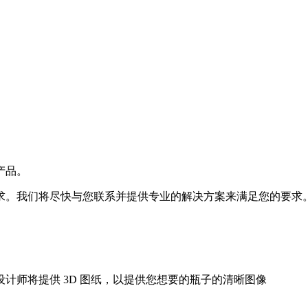
产品。
求。我们将尽快与您联系并提供专业的解决方案来满足您的要求
计师将提供 3D 图纸，以提供您想要的瓶子的清晰图像