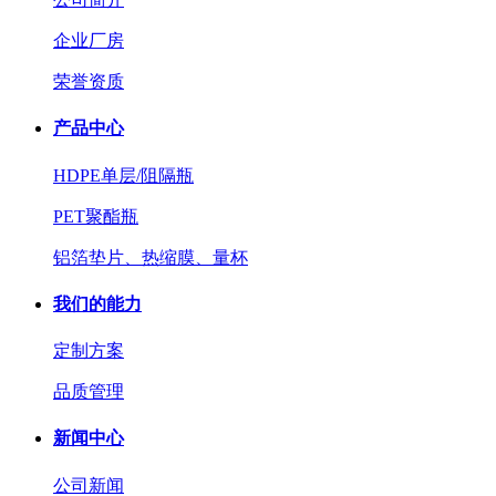
企业厂房
荣誉资质
产品中心
HDPE单层/阻隔瓶
PET聚酯瓶
铝箔垫片、热缩膜、量杯
我们的能力
定制方案
品质管理
新闻中心
公司新闻