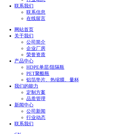
联系我们
联系信息
在线留言
网站首页
关于我们
公司简介
企业厂房
荣誉资质
产品中心
HDPE单层/阻隔瓶
PET聚酯瓶
铝箔垫片、热缩膜、量杯
我们的能力
定制方案
品质管理
新闻中心
公司新闻
行业动态
联系我们