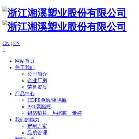
CN
|
EN

网站首页
关于我们
公司简介
企业厂房
荣誉资质
产品中心
HDPE单层/阻隔瓶
PET聚酯瓶
铝箔垫片、热缩膜、量杯
我们的能力
定制方案
品质管理