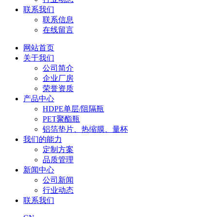
联系我们
联系信息
在线留言
网站首页
关于我们
公司简介
企业厂房
荣誉资质
产品中心
HDPE单层/阻隔瓶
PET聚酯瓶
铝箔垫片、热缩膜、量杯
我们的能力
定制方案
品质管理
新闻中心
公司新闻
行业动态
联系我们