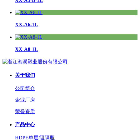
XX-A5-B-1L
XX-A6-1L
XX-A8-1L
关于我们
公司简介
企业厂房
荣誉资质
产品中心
HDPE单层/阻隔瓶