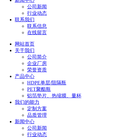
新闻中心
公司新闻
行业动态
联系我们
联系信息
在线留言
网站首页
关于我们
公司简介
企业厂房
荣誉资质
产品中心
HDPE单层/阻隔瓶
PET聚酯瓶
铝箔垫片、热缩膜、量杯
我们的能力
定制方案
品质管理
新闻中心
公司新闻
行业动态