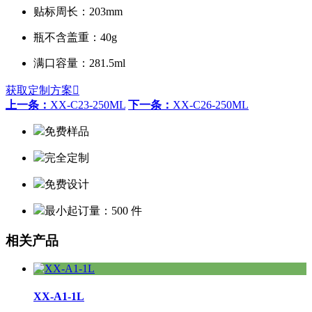
贴标周长：203mm
瓶不含盖重：40g
满口容量：281.5ml
获取定制方案

上一条：
XX-C23-250ML
下一条：
XX-C26-250ML
免费样品
完全定制
免费设计
最小起订量：500 件
相关产品
XX-A1-1L