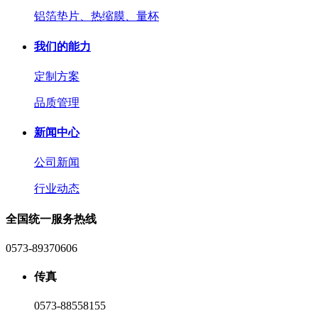
铝箔垫片、热缩膜、量杯
我们的能力
定制方案
品质管理
新闻中心
公司新闻
行业动态
全国统一服务热线
0573-89370606
传真
0573-88558155